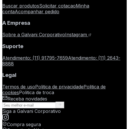
Buscar produtos
Solicitar cotacao
Minha
conta
Acompanhar pedido
A Empresa
Sobre a Galvani Corporativo
Instagram
Suporte
Atendimento
:
(11) 91795-7659
Atendimento
:
(11) 2643-
8888
Legal
Termos de uso
Politica de privacidade
Politica de
cookies
Politica de troca
Receba novidades
Siga a
Galvani Corporativo
Compra segura