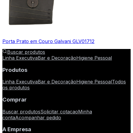
Porta Prato em Couro Galvani GLV01712
Buscar produtos
Linha Executiva
Bar e Decoração
Higiene Pessoal
Produtos
Linha Executiva
Bar e Decoração
Higiene Pessoal
Todos
os produtos
Comprar
Buscar produtos
Solicitar cotacao
Minha
conta
Acompanhar pedido
A Empresa