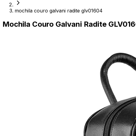
mochila couro galvani radite glv01604
Mochila Couro Galvani Radite GLV01